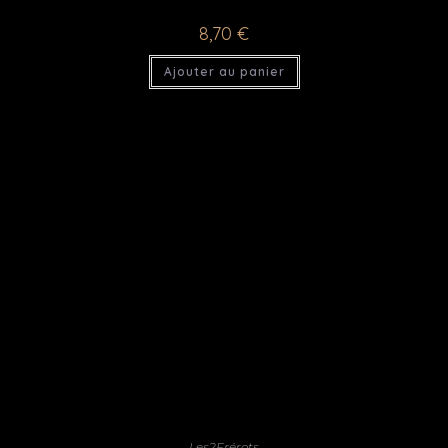
8,70
€
Ajouter au panier
Les2Frérots