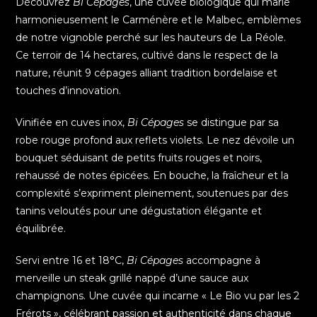
Découvrez
Bi Cépages
, une cuvée biologique qui marie
harmonieusement le Carménère et le Malbec, emblèmes
de notre vignoble perché sur les hauteurs de La Réole.
Ce terroir de 14 hectares, cultivé dans le respect de la
nature, réunit 9 cépages alliant tradition bordelaise et
touches d’innovation.
Vinifiée en cuves inox,
Bi Cépages
se distingue par sa
robe rouge profond aux reflets violets. Le nez dévoile un
bouquet séduisant de petits fruits rouges et noirs,
rehaussé de notes épicées. En bouche, la fraîcheur et la
complexité s’expriment pleinement, soutenues par des
tanins veloutés pour une dégustation élégante et
équilibrée.
Servi entre 16 et 18°C,
Bi Cépages
accompagne à
merveille un steak grillé nappé d’une sauce aux
champignons. Une cuvée qui incarne « Le Bio vu par les 2
Frérots », célébrant passion et authenticité dans chaque