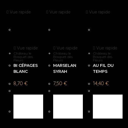
Vue rapide
Vue rapide
Vue rapide
Vue rapide
Vue rapide
Vue rapide
Château le
Château le
Château le
Bosquet des
Bosquet des
Bosquet des
Fleurs
Fleurs
Fleurs
BI CÉPAGES
MARSELAN
AU FIL DU
BLANC
SYRAH
TEMPS
8,70
€
7,50
€
14,40
€
AJOUTER
AJOUTER
AJOUTER
AU
AU
AU
PANIER
PANIER
PANIER