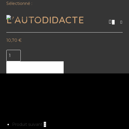
Sélectionné :
L'AUTODIDACTE
0
10,70
€
AJOUTER AU PANIER
Produit suivant