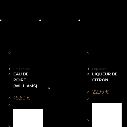
Eau de vie
Liqueurs
EAU DE
LIQUEUR DE
POIRE
CITRON
(WILLIAMS)
22,35
€
45,60
€
CHOIX
DES
AJOUTER
OPTIONS
AU
PANIER